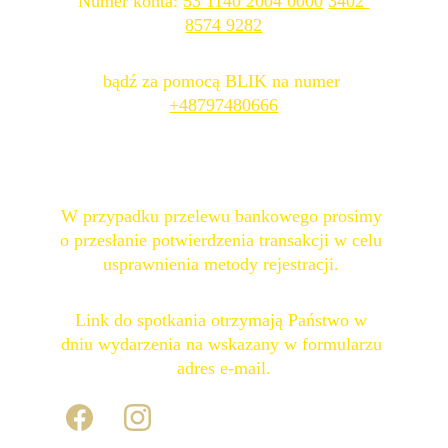
Numer konta: 
53 1140 2004 0000
3402 
8574 9282
bądź za pomocą BLIK na numer 
+48797480666
W przypadku przelewu bankowego prosimy 
o przesłanie potwierdzenia transakcji w celu 
usprawnienia metody rejestracji. 
Link do spotkania otrzymają Państwo w 
dniu wydarzenia na wskazany w formularzu 
adres e-mail.
KONTAKT
REGULAMIN