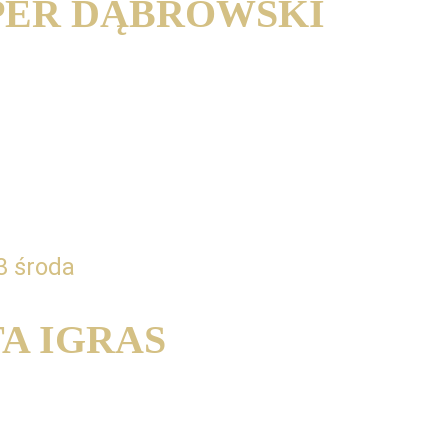
PER DĄBROWSKI
muzyka orkiestrowego: Aspekty pracy i 
przygotowań przed przesłuchaniami
3 środa
A IGRAS
cja jako najlepsza motywacja, tylko... 
eźć?