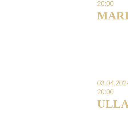
20:00 
MARI
#10 How to
Fundamenta
Jak przygoto
aspekty, kryt
03.04.202
20:00 
ULLA
#11 Perform