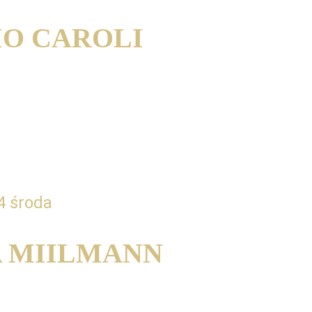
O CAROLI
 prepare for music competition. 
ls, Requirements, and Key Tips.
wać się do konkursu muzycznego. Najważniejsze 
eria i kluczowe wskazówki
4 środa
 MIILMANN
ance questions of Carl Nielsen’s Flute 