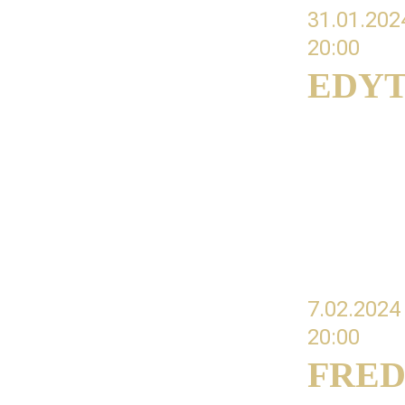
31.01.202
20:00 
EDYT
#06 TAO-FL
instrumenc
poprzez zr
7.02.2024
20:00 
FRED