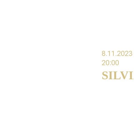
NAGRANIA
Home
Aktualności
Of
8.11.2023
20:00 
SILV
#01 Artisti
musical adv
Artystyczne a
dotyczące sku