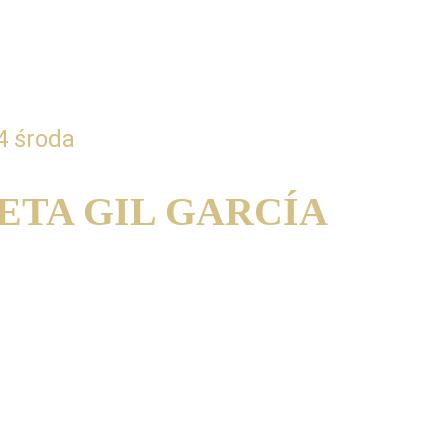
4 środa
ETA GIL GARCÍA
 by heart as a tool for self-improvement
mięci jako narzędzie własnego rozwoju