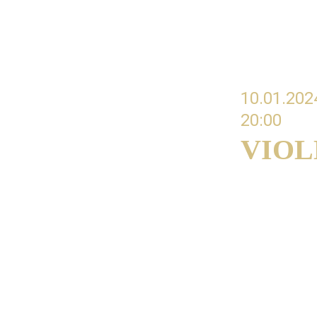
10.01.202
20:00 
VIOL
#05 Playing
Granie z pa