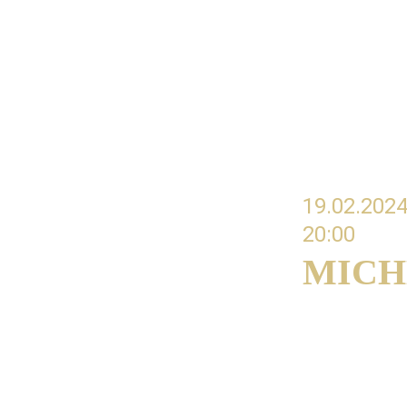
#07 ARTICU
Tongue, air
ARTYKULACJA 
palce?
19.02.2024
20:00 
MICH
#08 Correct 
building
Poprawna kont