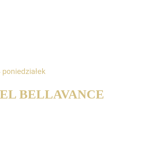
LATION - the form of musical speech. 
 or fingers?
- forma muzycznej mowy. Język, powietrze czy 
 poniedziałek
EL BELLAVANCE
breath control - the key in phrase 
rola oddechu - klucz w budowaniu frazy