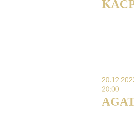
KAC
#03 Zawód 
strategie 
20.12.202
20:00 
AGAT
#04 Inspira
jak ją znal