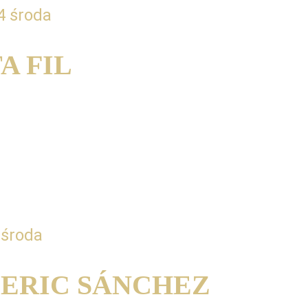
4 środa
A FIL
UTE©️ Sztuka balansu w grze na 
ie. Świetna technika i emocjonalna gra 
ównoważoną pracę półkul mózgowych. 
 środa
ERIC SÁNCHEZ