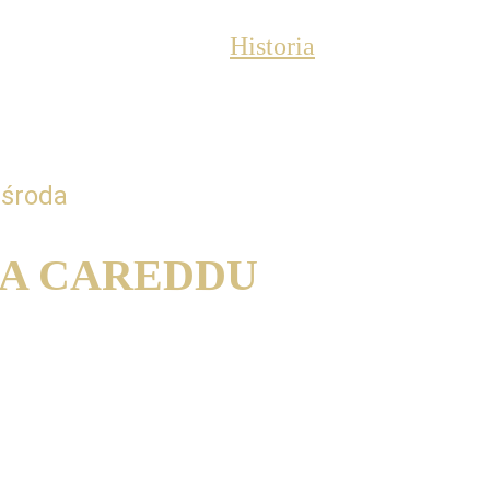
erta edukacyjna
O nas
Historia
PL
 środa
IA CAREDDU
c aspects of the daily exercises - 
ices for a useful technique
spekty codziennych ćwiczeń - muzyczne porady 
tecznej techniki gry