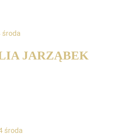
 środa
LIA JARZĄBEK
 kameralistyka - wpływ muzycznej 
na rozwój artystyczny.
4 środa