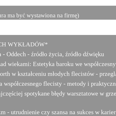
tura ma być wystawiona na firmę)
ECH WYKŁADÓW*
a - Oddech - źródło życia, źródło dźwięku
nad wiekami: Estetyka baroku we współczesn
th w kształceniu młodych flecistów - przegląd
 współczesnego flecisty - metody i praktycz
ajczęściej spotykane błędy warsztatowe w grze
m - utrudnienie czy szansa na sukces w karie