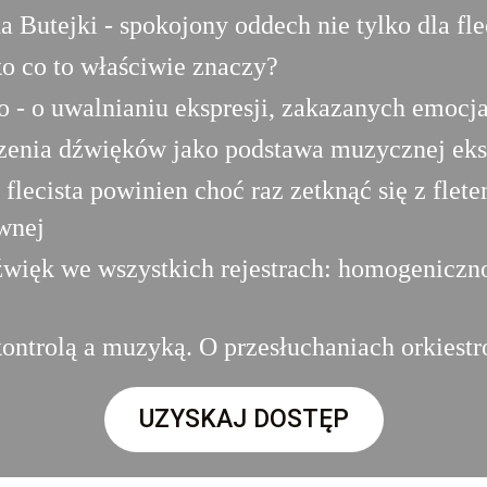
 Butejki - spokojony oddech nie tylko dla fl
 co to właściwie znaczy?
o - o uwalnianiu ekspresji, zakazanych emocj
czenia dźwięków jako podstawa muzycznej eks
 flecista powinien choć raz zetknąć się z fle
wnej
źwięk we wszystkich rejestrach: homogeniczn
ontrolą a muzyką. O przesłuchaniach orkiest
UZYSKAJ DOSTĘP