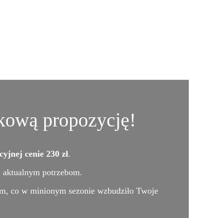
erta edukacyjna
O nas
Historia
PL
tkową propozycję!
jnej cenie 230 zł
. 
i aktualnym potrzebom.
ym, co w minionym sezonie wzbudziło Twoje 