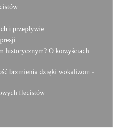
ecistów
ach i przepływie
presji
tem historycznym? O korzyściach
ość brzmienia dzięki wokalizom -
rowych flecistów